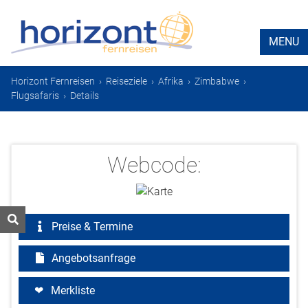
MENU
Horizont Fernreisen
›
Reiseziele
›
Afrika
›
Zimbabwe
›
Flugsafaris
›
Details
Webcode:
Preise & Termine
Angebotsanfrage
Merkliste