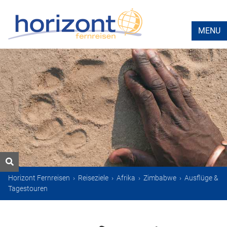
MENU
Horizont Fernreisen
›
Reiseziele
›
Afrika
›
Zimbabwe
›
Ausflüge &
Tagestouren