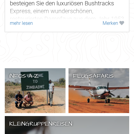
besteigen Sie den luxuriösen Bushtracks
Express, einem wunderschönen,
restaurierten Dampfzug aus dem Jahr 1953
mehr lesen
Merken
mit Speise- Küchen-, und Aussichts-
Waggon. Der Zug...
INFOS A-Z
FLUGSAFARIS
KLEINGRUPPENREISEN