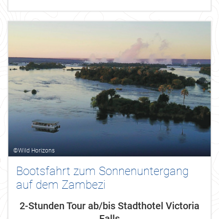
"der donnernde Rauch" heißen,...
©Wild Horizons
Bootsfahrt zum Sonnenuntergang
auf dem Zambezi
2-Stunden Tour ab/bis Stadthotel Victoria
Falls