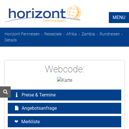
MENU
Horizont Fernreisen
›
Reiseziele
›
Afrika
›
Zambia
›
Rundreisen
›
Details
Webcode:
Preise & Termine
Angebotsanfrage
Merkliste