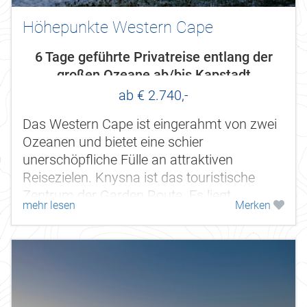
Höhepunkte Western Cape
6 Tage geführte Privatreise entlang der
großen Ozeane ab/bis Kapstadt
ab € 2.740,-
Das Western Cape ist eingerahmt von zwei
Ozeanen und bietet eine schier
unerschöpfliche Fülle an attraktiven
Reisezielen. Knysna ist das touristische
Zentrum der Garden Route. Es liegt
mehr lesen
Merken
eingebettet zwischen Wäldern, Bergen und
dem Meer an...