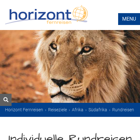
MENU
Horizont Fernreisen
›
Reiseziele
›
Afrika
›
Südafrika
›
Rundreisen
Individuelle Rundreisen