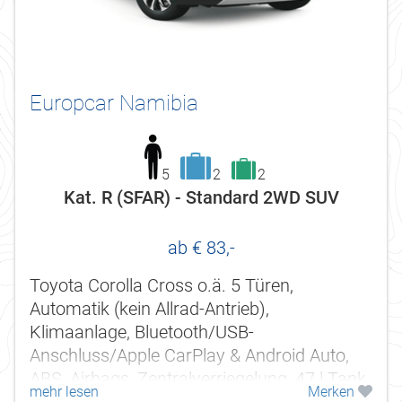
Europcar Namibia
5
2
2
Kat. R (SFAR) - Standard 2WD SUV
ab € 83,-
Toyota Corolla Cross o.ä. 5 Türen,
Automatik (kein Allrad-Antrieb),
Klimaanlage, Bluetooth/USB-
Anschluss/Apple CarPlay & Android Auto,
ABS, Airbags, Zentralverriegelung, 47 l Tank.
mehr lesen
Merken