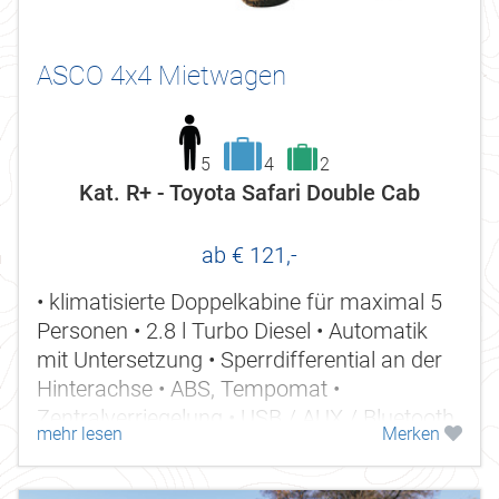
ASCO 4x4 Mietwagen
5
4
2
Kat. R+ - Toyota Safari Double Cab
ab € 121,-
• klimatisierte Doppelkabine für maximal 5
Personen • 2.8 l Turbo Diesel • Automatik
mit Untersetzung • Sperrdifferential an der
Hinterachse • ABS, Tempomat •
Zentralverriegelung • USB / AUX / Bluetooth
mehr lesen
Merken
• abschließbarer...