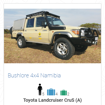
Bushlore 4x4 Namibia
5
4
2
Toyota Landcruiser CruS (A)