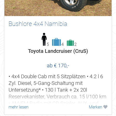
Bushlore 4x4 Namibia
5
4
2
Toyota Landcruiser (CruS)
ab € 170,-
• 4x4 Double Cab mit 5 Sitzplätzen • 4.2 l 6
Zyl. Diesel, 5-Gang-Schaltung mit
Untersetzung* • 130 l Tank + 2x 20l
Reservekanister, Verbrauch ca. 15 l/100 km
• AM/FM Radio mit CD Spieler, AUX- und
mehr lesen
Merken
USB-Anschluss, Bluetooth •...