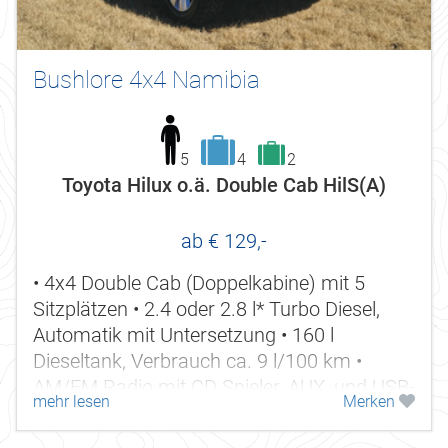
Bushlore 4x4 Namibia
5
4
2
Toyota Hilux o.ä. Double Cab HilS(A)
ab € 129,-
• 4x4 Double Cab (Doppelkabine) mit 5
Sitzplätzen • 2.4 oder 2.8 l* Turbo Diesel,
Automatik mit Untersetzung • 160 l
Dieseltank, Verbrauch ca. 9 l/100 km •
AM/FM Radio mit CD Spieler, AUX, und USB-
mehr lesen
Merken
Anschluss, Bluetooth •...