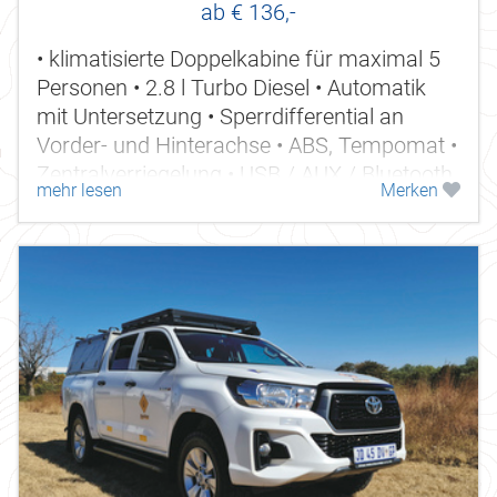
ab € 136,-
• klimatisierte Doppelkabine für maximal 5
Personen • 2.8 l Turbo Diesel • Automatik
mit Untersetzung • Sperrdifferential an
Vorder- und Hinterachse • ABS, Tempomat •
Zentralverriegelung • USB / AUX / Bluetooth
mehr lesen
Merken
•...