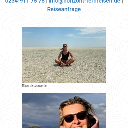
0234-911 75 75
|
info@horizont-fernreisen.de
|
Reiseanfrage
Ricarda Jeromin