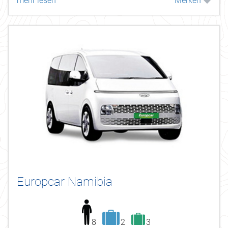
mehr lesen
Merken
Radio/Bluetooth/USB-Anschluss/teilweise...
Europcar Namibia
8
2
3