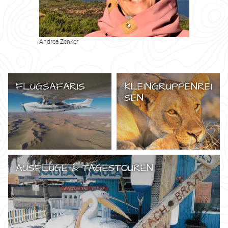
Andrea Zenker
FLUGSAFARIS
KLEINGRUPPENREI
SEN
AUSFLÜGE & TAGESTOUREN