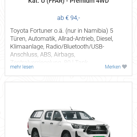
Kat. U (FFAR) - Premium 4WD
ab € 94,-
Toyota Fortuner o.ä. (nur in Namibia) 5
Türen, Automatik, Allrad-Antrieb, Diesel,
Klimaanlage, Radio/Bluetooth/USB-
Anschluss, ABS, Airbags,
Zentralverriegelung, 80 l Tank.
mehr lesen
Merken