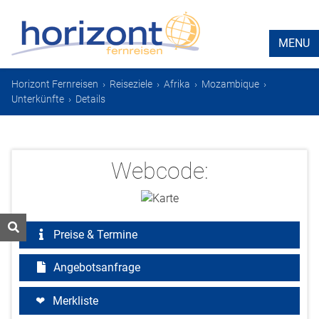
MENU
Horizont Fernreisen
›
Reiseziele
›
Afrika
›
Mozambique
›
Unterkünfte
›
Details
Webcode:
Preise & Termine
Angebotsanfrage
Merkliste