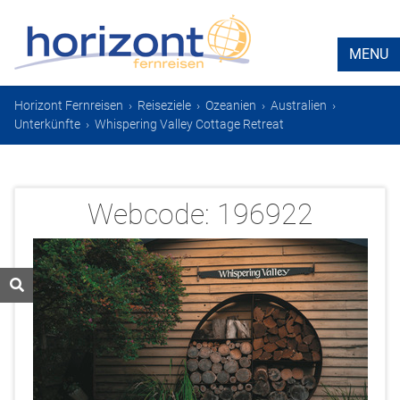
MENU
Horizont Fernreisen
›
Reiseziele
›
Ozeanien
›
Australien
›
Unterkünfte
›
Whispering Valley Cottage Retreat
Webcode:
196922