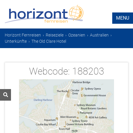
MENU
Horizont Fernreisen
›
Reiseziele
›
Ozeanien
›
Australien
›
Unterkünfte
›
The Old Clare Hotel
Webcode:
188203