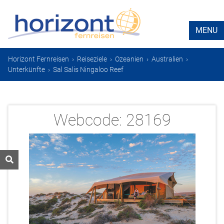
MENU
Horizont Fernreisen
›
Reiseziele
›
Ozeanien
›
Australien
›
Unterkünfte
›
Sal Salis Ningaloo Reef
Webcode:
28169