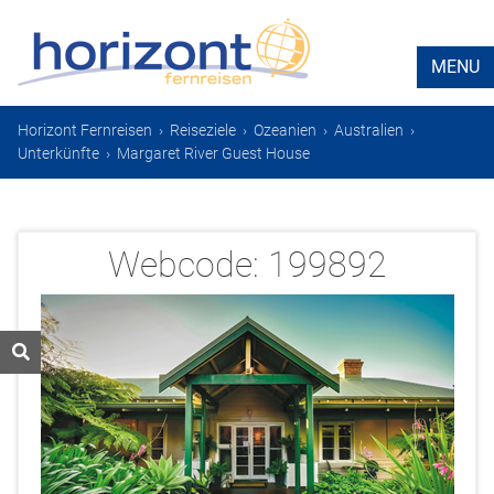
MENU
Horizont Fernreisen
›
Reiseziele
›
Ozeanien
›
Australien
›
Unterkünfte
›
Margaret River Guest House
Webcode:
199892