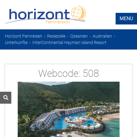
MENU
Horizont Fernreisen
›
Reiseziele
›
Ozeanien
›
Australien
›
Unterkünfte
›
InterContinental Hayman Island Resort
Webcode:
508