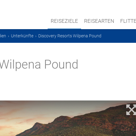
REISEZIELE
REISEARTEN
FLIT
lien
›
Unterkünfte
›
Discovery Resorts Wilpena Pound
 Wilpena Pound