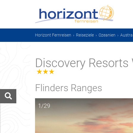
Horizont Fernreisen
›
Reiseziele
›
Ozeanien
›
Austra
Discovery Resorts
3.0
Flinders Ranges
1/29