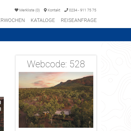
Merkliste
(
0
)
Kontakt
0234 - 911 75 75
TERWOCHEN
KATALOGE
REISEANFRAGE
Webcode:
528
2/29