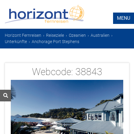
MENU
Horizont Fernreisen
›
Reiseziele
›
Ozeanien
›
Australien
›
Unterkünfte
›
Anchorage Port Stephens
Webcode:
38843