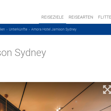
REISEZIELE
REISEARTEN
FLIT
lien
›
Unterkünfte
›
Amora Hotel Jamison Sydney
son Sydney