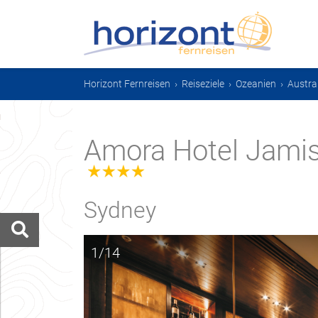
Horizont Fernreisen
›
Reiseziele
›
Ozeanien
›
Austra
Amora Hotel Jami
4.0
Sydney
1/14