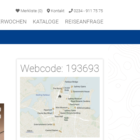
Merkliste
(
0
)
Kontakt
0234 - 911 75 75
TERWOCHEN
KATALOGE
REISEANFRAGE
Webcode:
193693
2/14