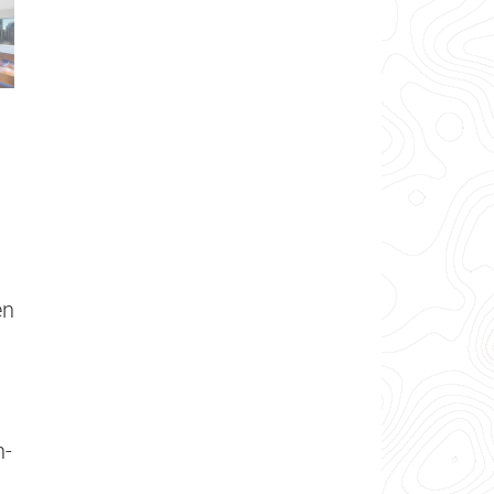
en
n-