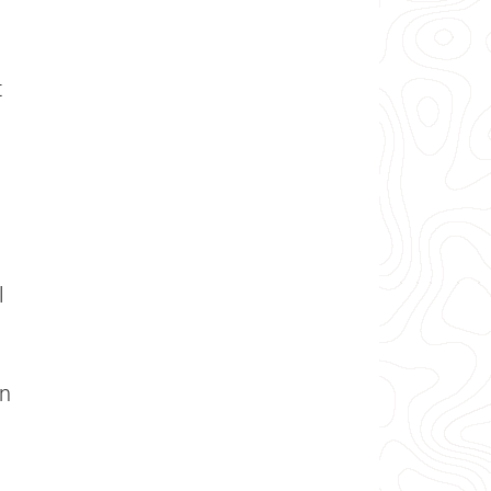
t
l
en