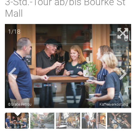
3-Std.-Tour ab/bis Bourke St
Mall
1/18
©Grace Petrou
Kaffeeverkostung