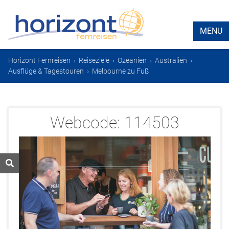
MENU
Horizont Fernreisen
›
Reiseziele
›
Ozeanien
›
Australien
›
Ausflüge & Tagestouren
›
Melbourne zu Fuß
Webcode:
114503