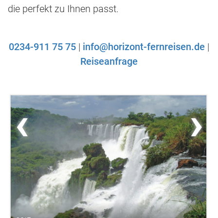
die perfekt zu Ihnen passt.
0234-911 75 75
|
info@horizont-fernreisen.de
|
Reiseanfrage
‹
›