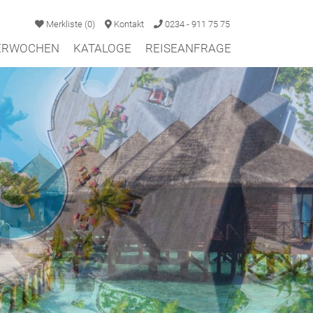
Merkliste
(
0
)
Kontakt
0234 - 911 75 75
TERWOCHEN
KATALOGE
REISEANFRAGE