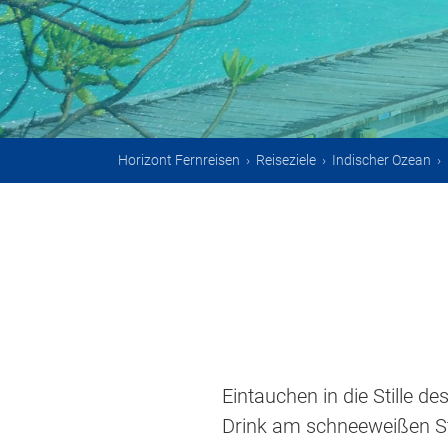
Horizont Fernreisen
›
Reiseziele
›
Indischer Ozean
›
Eintauchen in die Stille 
Drink am schneeweißen Str