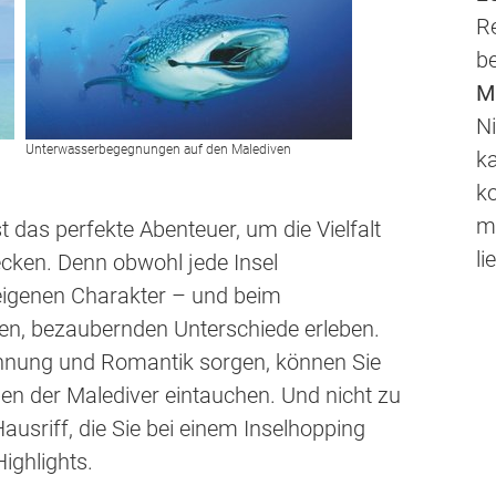
R
be
M
Ni
Unterwasserbegegnungen auf den Malediven
k
k
m
t das perfekte Abenteuer, um die Vielfalt
li
ecken. Denn obwohl jede Insel
 eigenen Charakter – und beim
inen, bezaubernden Unterschiede erleben.
nnung und Romantik sorgen, können Sie
eben der Malediver eintauchen. Und nicht zu
ausriff, die Sie bei einem Inselhopping
ighlights.