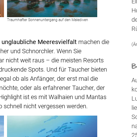
Ei
H
de
Traumhafter Sonnenuntergang auf den Malediven
Rü
e
unglaubliche Meeresvielfalt
machen die
(Ä
cher und Schnorchler. Wenn Sie
r nicht weit raus – die meisten Resorts
B
druckende Spots. Und für Taucher bieten
egal ob als Anfänger, der erst mal die
Au
chte, oder als erfahrener Taucher, der
ko
Highlight ist es mit Walhaien und Mantas
Lu
so schnell nicht vergessen werden.
li
S
na
2