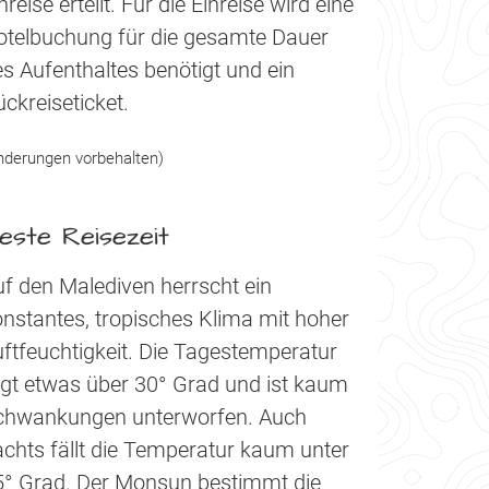
nreise erteilt. Für die Einreise wird eine
otelbuchung für die gesamte Dauer
s Aufenthaltes benötigt und ein
ckreiseticket.
nderungen vorbehalten)
este Reisezeit
f den Malediven herrscht ein
nstantes, tropisches Klima mit hoher
ftfeuchtigkeit. Die Tagestemperatur
egt etwas über 30° Grad und ist kaum
chwankungen unterworfen. Auch
chts fällt die Temperatur kaum unter
5° Grad. Der Monsun bestimmt die