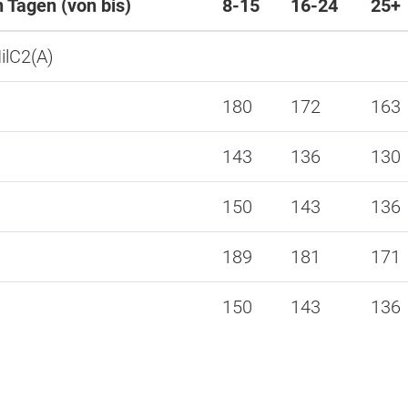
n Tagen (von bis)
8-15
16-24
25+
ilC2(A)
180
172
163
143
136
130
150
143
136
189
181
171
150
143
136