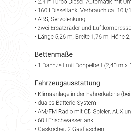
• 2.4 l* Turbo Diesel, Automatik mit U
• 160 l Dieseltank, Verbrauch ca. 10 l
• ABS, Servolenkung
• zwei Ersatzräder und Luftkompresso
• Länge 5,26 m, Breite 1,76 m, Höhe 2
Bettenmaße
• 1 Dachzelt mit Doppelbett (2,40 m x
Fahrzeugausstattung
• Klimaanlage in der Fahrerkabine (be
• duales Batterie-System
• AM/FM Radio mit CD Spieler, AUX u
• 60 l Frischwassertank
• Gaskocher, 2 Gasflaschen