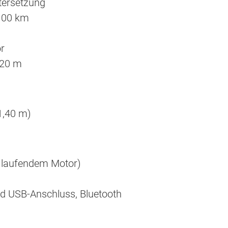
ntersetzung
/100 km
r
,20 m
 1,40 m)
i laufendem Motor)
nd USB-Anschluss, Bluetooth