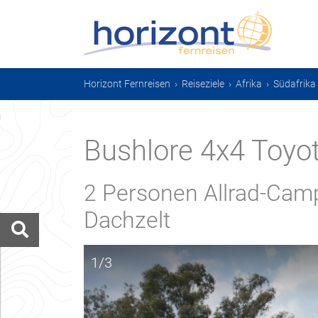
Horizont Fernreisen
›
Reiseziele
›
Afrika
›
Südafrika
Bushlore 4x4 Toyo
2 Personen Allrad-Camp
Dachzelt
1/3