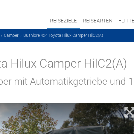
REISEZIELE
REISEARTEN
FLIT
›
Camper
›
Bushlore 4x4 Toyota Hilux Camper HilC2(A)
ta Hilux Camper HilC2(A)
er mit Automatikgetriebe und 1