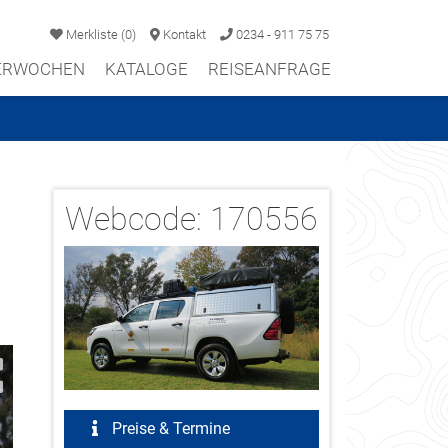
Merkliste
(
0
)
Kontakt
0234 - 911 75 75
TERWOCHEN
KATALOGE
REISEANFRAGE
Webcode:
170556
2/3
Preise & Termine