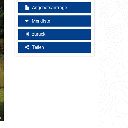
Angebotsanfrage
Merkliste
zurück
Teilen
)