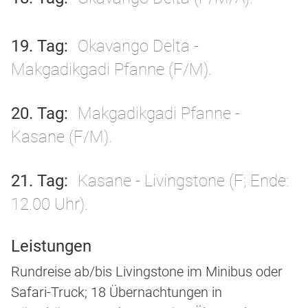
19. Tag
Okavango Delta -
Makgadikgadi Pfanne (F/M).
20. Tag
Makgadikgadi Pfanne -
Kasane (F/M).
21. Tag
Kasane - Livingstone (F; Ende:
12.00 Uhr).
Leistungen
Rundreise ab/bis Livingstone im Minibus oder
Safari-Truck; 18 Übernachtungen in