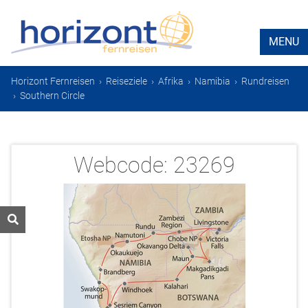
MENU
Horizont Fernreisen
›
Reiseziele
›
Afrika
›
Namibia
›
Rundreisen
›
Southern Circle
Webcode:
23269