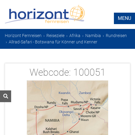
MENU
Horizont Fernreisen
›
Reiseziele
›
Afrika
›
Namibia
›
Rundreisen
›
Allrad-Safari - Botswana für Könner und Kenner
Webcode:
100051