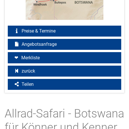
Preise & Termine
Angebotsanfrage
Merkliste
zurück
Teilen
Allrad-Safari - Botswana
für Könner und Kenner