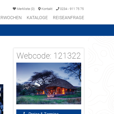
Merkliste
(
0
)
Kontakt
0234 - 911 75 75
TERWOCHEN
KATALOGE
REISEANFRAGE
Webcode:
121322
2/11