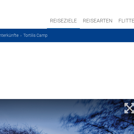
REISEZIELE
REISEARTEN
FLIT
nterkünfte
›
Tortilis Camp