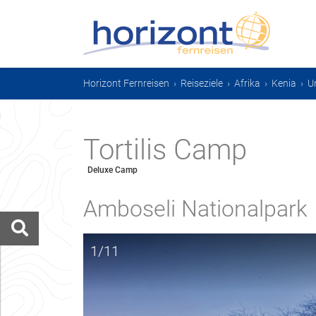
Horizont Fernreisen
›
Reiseziele
›
Afrika
›
Kenia
›
U
Tortilis Camp
Deluxe Camp
Amboseli Nationalpark
1/11