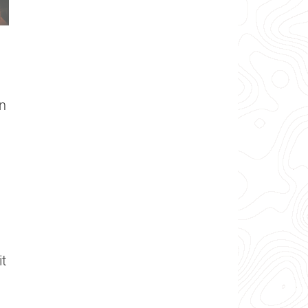
on
it