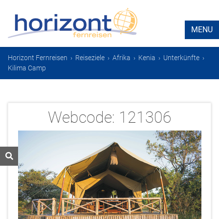
MENU
Horizont Fernreisen
›
Reiseziele
›
Afrika
›
Kenia
›
Unterkünfte
›
Kilima Camp
Webcode:
121306