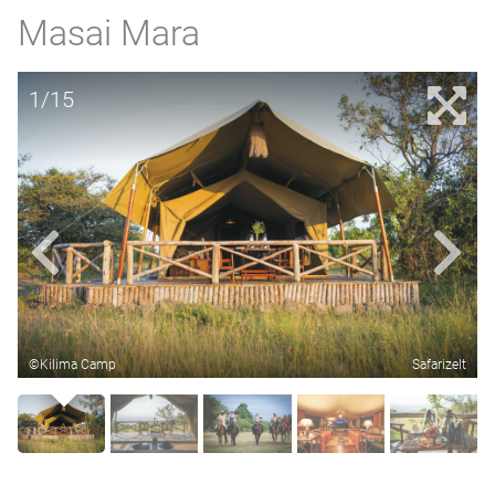
Masai Mara
1/15
©Kilima Camp
Safarizelt