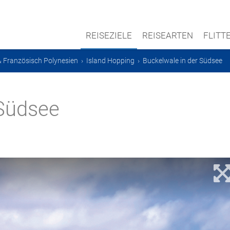
REISEZIELE
REISEARTEN
FLIT
 & Französisch Polynesien
›
Island Hopping
›
Buckelwale in der Südsee
 Südsee