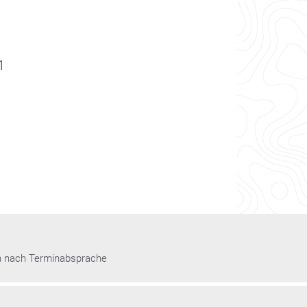
1
n nach Terminabsprache