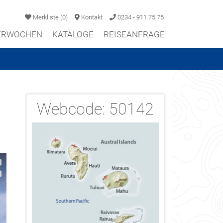
Merkliste
(
0
)
Kontakt
0234 - 911 75 75
TERWOCHEN
KATALOGE
REISEANFRAGE
Webcode:
50142
2/22