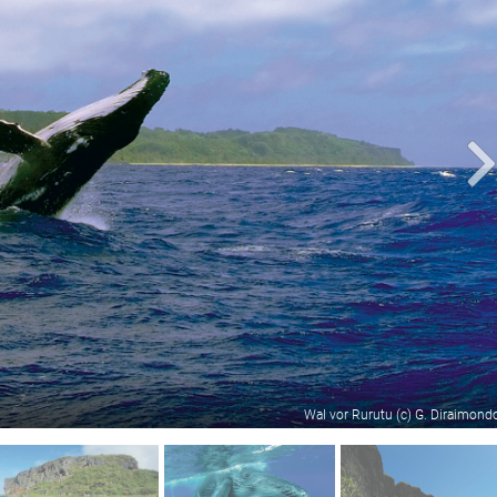
Wal vor Rurutu (c) G. Diraimond