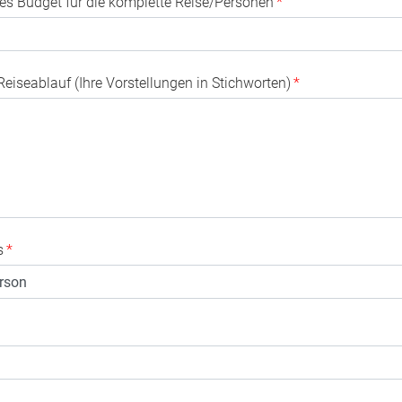
tes Budget für die komplette Reise/Personen
*
Reiseablauf (Ihre Vorstellungen in Stichworten)
*
s
*