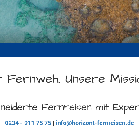
r Fernweh. Unsere Missi
eiderte Fernreisen mit Exper
0234 - 911 75 75
|
info@horizont-fernreisen.de