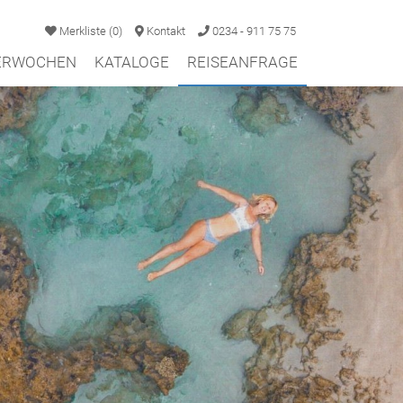
Merkliste
(
0
)
Kontakt
0234 - 911 75 75
TERWOCHEN
KATALOGE
REISEANFRAGE