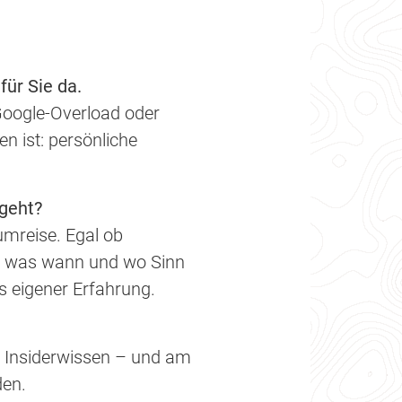
ür Sie da.
 Google-Overload oder
n ist: persönliche
ngeht?
umreise. Egal ob
n, was wann und wo Sinn
s eigener Erfahrung.
s Insiderwissen – und am
den.