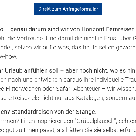
Direkt zum Anfrageformular
– genau darum sind wir von Horizont Fernreisen f
ht die Vorfreude. Und damit die nicht in Frust über
det, setzen wir auf etwas, das heute selten geworde
w-how.
hr Urlaub anfühlen soll – aber noch nicht, wo es hi
gen nach und entwickeln daraus Ihre individuelle Tra
ee-Flitterwochen oder Safari-Abenteuer – wir wisse
ere Reiseziele nicht nur aus Katalogen, sondern au
nden? Standardreisen von der Stange.
mmen? Einen inspirierenden "Grübelplausch", echte
o gut zu Ihnen passt, als hätten Sie sie selbst erfun