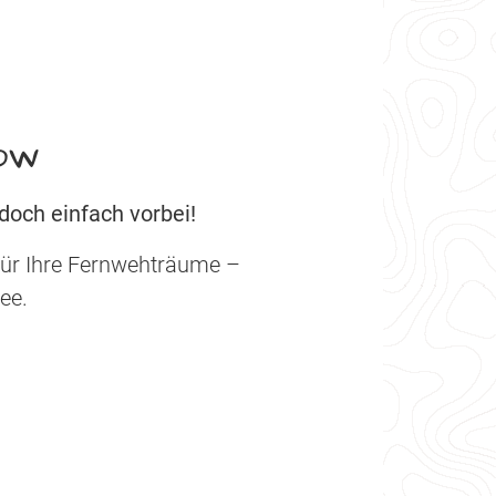
ow
och einfach vorbei!
für Ihre Fernwehträume –
ee.