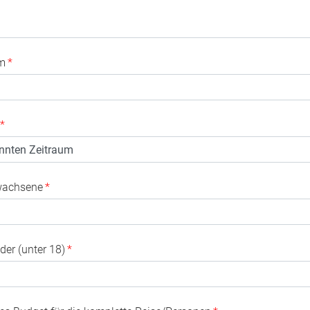
m
*
*
wachsene
*
der (unter 18)
*