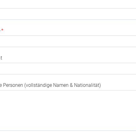
e
*
ät
e Personen (vollständige Namen & Nationalität)