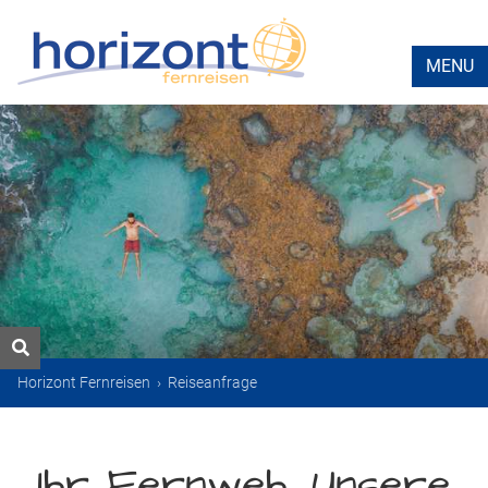
MENU
Horizont Fernreisen
›
Reiseanfrage
Ihr Fernweh. Unsere