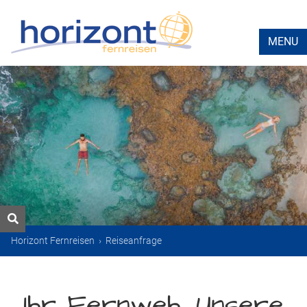
MENU
Horizont Fernreisen
›
Reiseanfrage
Ihr Fernweh. Unsere