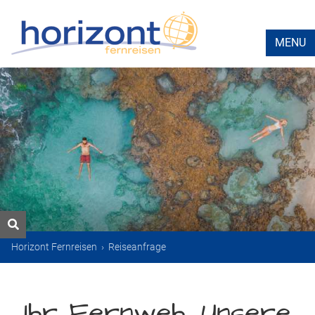
MENU
Horizont Fernreisen
›
Reiseanfrage
Ihr Fernweh. Unsere