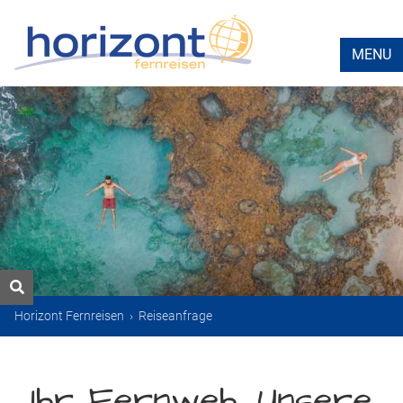
MENU
Horizont Fernreisen
›
Reiseanfrage
Ihr Fernweh. Unsere