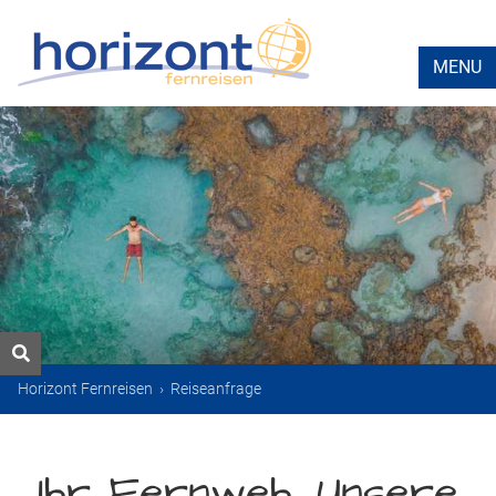
MENU
Horizont Fernreisen
›
Reiseanfrage
Ihr Fernweh. Unsere