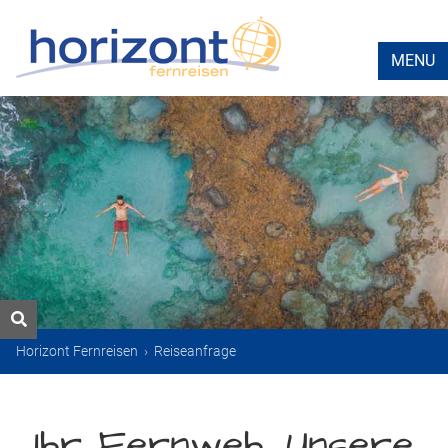
MENU
Horizont Fernreisen
›
Reiseanfrage
Ihr Fernweh. Unsere