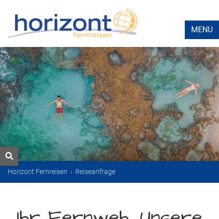
MENU
Horizont Fernreisen
›
Reiseanfrage
Ihr Fernweh. Unsere